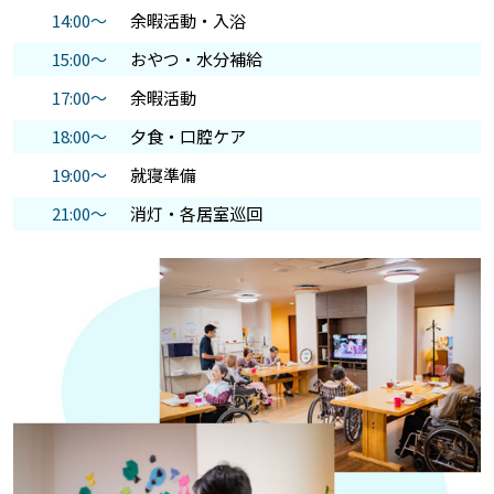
14:00～
余暇活動・入浴
15:00～
おやつ・水分補給
17:00～
余暇活動
18:00～
夕食・口腔ケア
19:00～
就寝準備
21:00～
消灯・各居室巡回